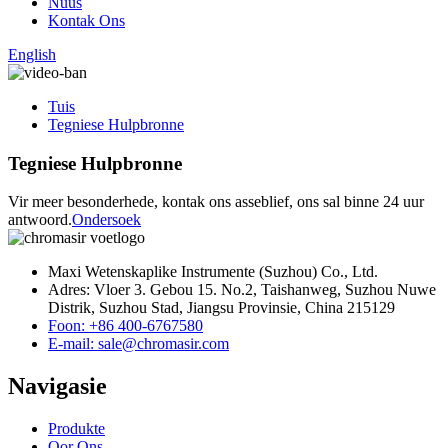
Nuus
Kontak Ons
English
Tuis
Tegniese Hulpbronne
Tegniese Hulpbronne
Vir meer besonderhede, kontak ons ​​​​asseblief, ons sal binne 24 uur
antwoord.
Ondersoek
Maxi Wetenskaplike Instrumente (Suzhou) Co., Ltd.
Adres: Vloer 3. Gebou 15. No.2, Taishanweg, Suzhou Nuwe
Distrik, Suzhou Stad, Jiangsu Provinsie, China 215129
Foon: +86 400-6767580
E-mail: sale@chromasir.com
Navigasie
Produkte
Oor Ons