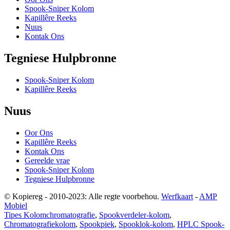
Spook-Sniper Kolom
Kapillêre Reeks
Nuus
Kontak Ons
Tegniese Hulpbronne
Spook-Sniper Kolom
Kapillêre Reeks
Nuus
Oor Ons
Kapillêre Reeks
Kontak Ons
Gereelde vrae
Spook-Sniper Kolom
Tegniese Hulpbronne
© Kopiereg - 2010-2023: Alle regte voorbehou.
Werfkaart
-
AMP
Mobiel
Tipes Kolomchromatografie
,
Spookverdeler-kolom
,
Chromatografiekolom
,
Spookpiek
,
Spooklok-kolom
,
HPLC Spook-