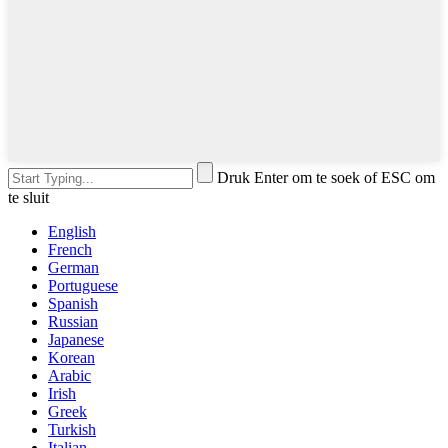
Druk Enter om te soek of ESC om
te sluit
English
French
German
Portuguese
Spanish
Russian
Japanese
Korean
Arabic
Irish
Greek
Turkish
Italian