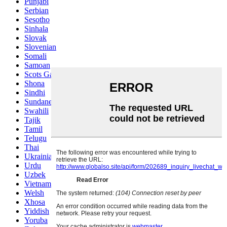
Punjabi
Serbian
Sesotho
Sinhala
Slovak
Slovenian
Somali
Samoan
Scots Gaelic
Shona
Sindhi
Sundanese
Swahili
Tajik
Tamil
Telugu
Thai
Ukrainian
Urdu
Uzbek
Vietnamese
Welsh
Xhosa
Yiddish
Yoruba