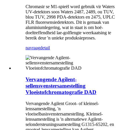
Chromasir se M1-spieël word gebruik vir Waters
UV-detektors soos Waters 2487, 2489, ou TUV,
blou TUV, 2998 PDA-detektors en 2475, UPLC
FLR fluoresensiedetektors. Dit is gemaak van
aluminiumlegering, wat in staat is om hoë-
doeltreffendheid lae-golflengte weerkaatsing te
bereik deur 'n unieke produksieproses.
navraag
detail
Vervangende Agilent-
sellensvenstersamestelling
Vloeistofchromatografie DAD
Vervangende Agilent Groot- of kleinsel-
lenssamestelling, 'n
vloeiselbasisvenstersamestelling. Kleinsel-
lenssamestelling is 'n alternatiewe Agilent-
selondersteuningssamestelling G1315-65202, en
grootsel-lenssamestelling kan Agilent-