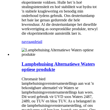
eksperimente voldoen. Hulle het 'n hoë
stralingsintensiteit en hoë stabiliteit wat bydra tot
'n stabiele kraglewering en benodig min
onderhoud tydens gebruik. Ons deuteriumlamp
het baie lae geraas gedurende die hele
lewensduur. Al die deuteriumlampe het dieselfde
werkverrigting as oorspronklike produkte, terwyl
die eksperimentkoste aansienlik laer is.
navraag
detail
Lampbehuising Alternatiewe Waters
optiese produkte
Chromasir bied
lampbehuisingsvenstersamestellings aan wat 'n
bekostigbare alternatief vir Waters se
lampbehuisingsvenstersamestellings kan wees.
Dit word gebruik vir UVD soos Waters 2487,
2489, ou TUV en blou TUV. As u belangstel in
die lampbehuisingsvenstersamestelling, of ons
maatskappy wil leer ken, kontak ons ​​gerus. Ons