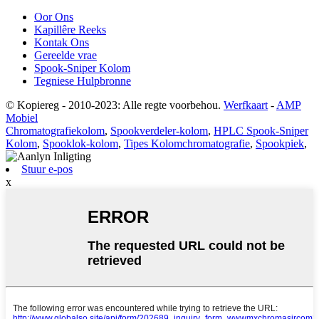
Oor Ons
Kapillêre Reeks
Kontak Ons
Gereelde vrae
Spook-Sniper Kolom
Tegniese Hulpbronne
© Kopiereg - 2010-2023: Alle regte voorbehou.
Werfkaart
-
AMP
Mobiel
Chromatografiekolom
,
Spookverdeler-kolom
,
HPLC Spook-Sniper
Kolom
,
Spooklok-kolom
,
Tipes Kolomchromatografie
,
Spookpiek
,
Stuur e-pos
x