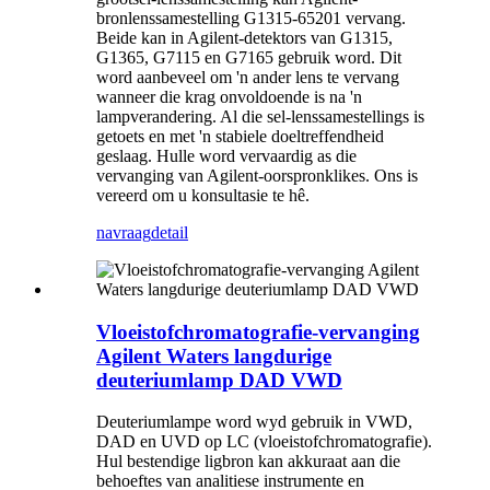
bronlenssamestelling G1315-65201 vervang.
Beide kan in Agilent-detektors van G1315,
G1365, G7115 en G7165 gebruik word. Dit
word aanbeveel om 'n ander lens te vervang
wanneer die krag onvoldoende is na 'n
lampverandering. Al die sel-lenssamestellings is
getoets en met 'n stabiele doeltreffendheid
geslaag. Hulle word vervaardig as die
vervanging van Agilent-oorspronklikes. Ons is
vereerd om u konsultasie te hê.
navraag
detail
Vloeistofchromatografie-vervanging
Agilent Waters langdurige
deuteriumlamp DAD VWD
Deuteriumlampe word wyd gebruik in VWD,
DAD en UVD op LC (vloeistofchromatografie).
Hul bestendige ligbron kan akkuraat aan die
behoeftes van analitiese instrumente en