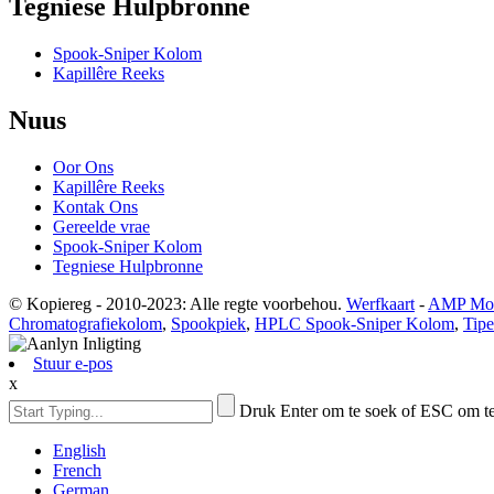
Tegniese Hulpbronne
Spook-Sniper Kolom
Kapillêre Reeks
Nuus
Oor Ons
Kapillêre Reeks
Kontak Ons
Gereelde vrae
Spook-Sniper Kolom
Tegniese Hulpbronne
© Kopiereg - 2010-2023: Alle regte voorbehou.
Werfkaart
-
AMP Mob
Chromatografiekolom
,
Spookpiek
,
HPLC Spook-Sniper Kolom
,
Tip
Stuur e-pos
x
Druk Enter om te soek of ESC om te 
English
French
German