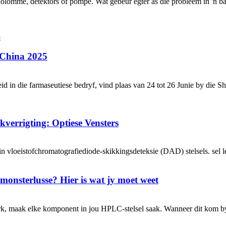
mme, detektors of pompe. Wat gebeur egter as die probleem in 'n baie
China 2025
d in die farmaseutiese bedryf, vind plaas van 24 tot 26 Junie by die 
verrigting: Optiese Vensters
 in vloeistofchromatografiediode-skikkingsdeteksie (DAD) stelsels. sel l
t-monsterlusse? Hier is wat jy moet weet
werk, maak elke komponent in jou HPLC-stelsel saak. Wanneer dit kom b