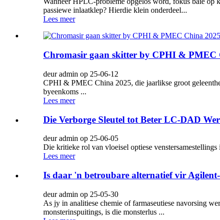
Wanneer HPLC-probleme opgelos word, fokus baie op kolo
passiewe inlaatklep? Hierdie klein onderdeel...
Lees meer
Chromasir gaan skitter by CPHI & PMEC 
deur admin op 25-06-12
CPHI & PMEC China 2025, die jaarlikse groot geleenthei
byeenkoms ...
Lees meer
Die Verborge Sleutel tot Beter LC-DAD Werk
deur admin op 25-06-05
Die kritieke rol van vloeisel optiese venstersamestellings
Lees meer
Is daar 'n betroubare alternatief vir Agilen
deur admin op 25-05-30
As jy in analitiese chemie of farmaseutiese navorsing 
monsterinspuitings, is die monsterlus ...