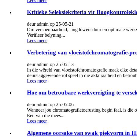
Lees meer
Kritieke Seleksiekriteria vir Boogkontrolekl
deur admin op 25-05-21
Om versoenbaarheid, lang lewensduur en optimale werkverr
Verifieer belyning...
Lees meer
Verbetering van vloeistofchromatografie-pres
deur admin op 25-05-13
In die wêreld van vloeistofchromatografie maak elke det
deurslaggewende rol speel in die akkuraatheid en betroub
Lees meer
Hoe om betroubare werkverrigting te vers
deur admin op 25-05-06
Wanneer jou chromatografietoerusting begin faal, is die 
Een van die mees...
Lees meer
Algemene oorsake van swak piekvorm in HPL