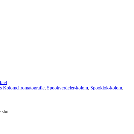
iel
es Kolomchromatografie
,
Spookverdeler-kolom
,
Spooklok-kolom
,
sluit