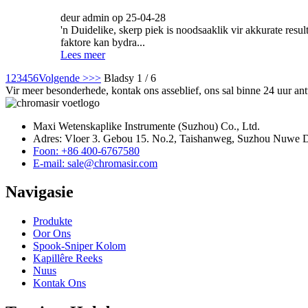
deur admin op 25-04-28
'n Duidelike, skerp piek is noodsaaklik vir akkurate resu
faktore kan bydra...
Lees meer
1
2
3
4
5
6
Volgende >
>>
Bladsy 1 / 6
Vir meer besonderhede, kontak ons ​​​​asseblief, ons sal binne 24 uur a
Maxi Wetenskaplike Instrumente (Suzhou) Co., Ltd.
Adres: Vloer 3. Gebou 15. No.2, Taishanweg, Suzhou Nuwe Di
Foon: +86 400-6767580
E-mail: sale@chromasir.com
Navigasie
Produkte
Oor Ons
Spook-Sniper Kolom
Kapillêre Reeks
Nuus
Kontak Ons