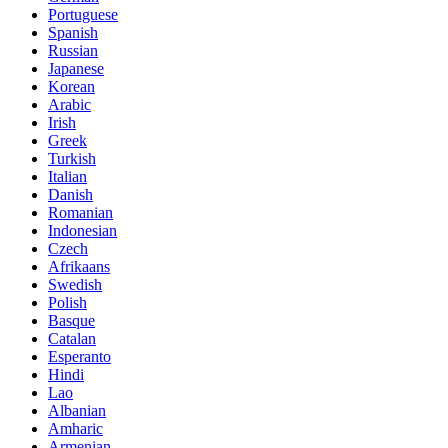
Portuguese
Spanish
Russian
Japanese
Korean
Arabic
Irish
Greek
Turkish
Italian
Danish
Romanian
Indonesian
Czech
Afrikaans
Swedish
Polish
Basque
Catalan
Esperanto
Hindi
Lao
Albanian
Amharic
Armenian