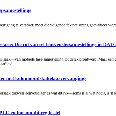
epsamestellings
igting te verseker, moet die volgende faktore streng geëvalueer word 
tasie: Die rol van sel-lensvenstersamestellings in DAD-s
ail saak—van mobiele fase-samestelling tot detektorontwerp. Maar een 
aarheid...
eker met kolomoondskakelaarvervangings
oorsaak dikwels eenvoudiger as wat dit lyk—soms is al wat nodig is 'n 
C en hoe om dit reg te stel