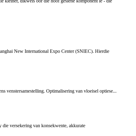
 kleiner, dikwels oor die hoof gesiene komponent lê - die
Shanghai New International Expo Center (SNIEC). Hierdie
ens venstersamestelling. Optimalisering van vloeisel optiese...
y die versekering van konsekwente, akkurate