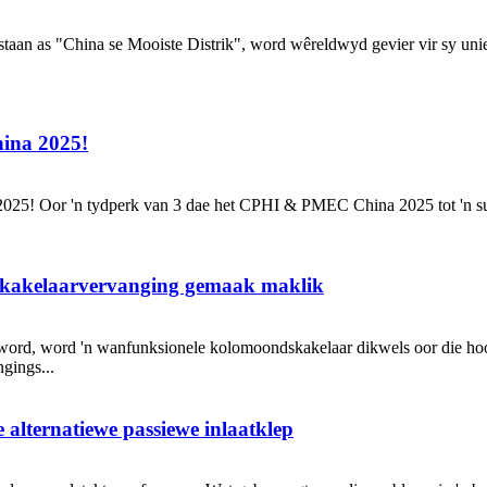
staan ​​as "China se Mooiste Distrik", word wêreldwyd gevier vir sy un
ina 2025!
5! Oor 'n tydperk van 3 dae het CPHI & PMEC China 2025 tot 'n sukse
dskakelaarvervanging gemaak maklik
word, word 'n wanfunksionele kolomoondskakelaar dikwels oor die hoo
gings...
 alternatiewe passiewe inlaatklep