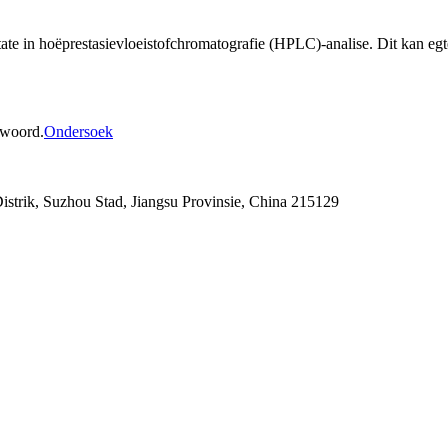
ltate in hoëprestasievloeistofchromatografie (HPLC)-analise. Dit kan eg
ntwoord.
Ondersoek
strik, Suzhou Stad, Jiangsu Provinsie, China 215129